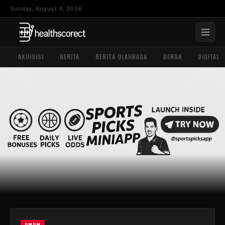
Sunday, August 9, 2026
AKUISISI
BERITA
BERITA OLAHRAGA
DENDA
DIGITAL
UMUM