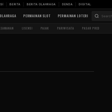
SI
BERITA
BERITA OLAHRAGA
DENDA
DIGITAL
 OLAHRAGA
PERMAINAN SLOT
PERMAINAN LOTERI
KEAMANAN
LISENSI
PAJAK
PARIWISATA
PASAR PREDIKSI