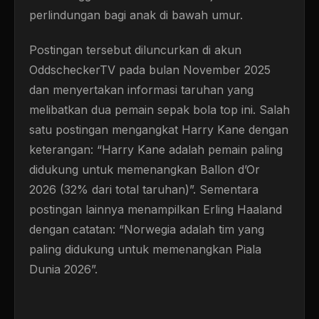
perlindungan bagi anak di bawah umur.
Postingan tersebut diluncurkan di akun
OddscheckerTV pada bulan November 2025
dan menyertakan informasi taruhan yang
melibatkan dua pemain sepak bola top ini. Salah
satu postingan mengangkat Harry Kane dengan
keterangan: “Harry Kane adalah pemain paling
didukung untuk memenangkan Ballon d’Or
2026 (32% dari total taruhan)”. Sementara
postingan lainnya menampilkan Erling Haaland
dengan catatan: “Norwegia adalah tim yang
paling didukung untuk memenangkan Piala
Dunia 2026”.