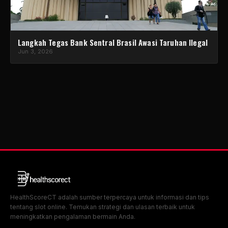
Langkah Tegas Bank Sentral Brasil Awasi Taruhan Ilegal
Jun 3, 2026
HealthScoreCT adalah sumber terpercaya untuk informasi dan tips
tentang slot online. Temukan strategi dan ulasan terbaik untuk
meningkatkan pengalaman bermain Anda.