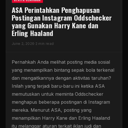
ASA Perintahkan Penghapusan
Postingan Instagram Oddschecker
yang Gunakan Harry Kane dan
Erling Haaland
June 2, 2026
·
2 min read
Pernahkah Anda melihat posting media sosial
yang menampilkan bintang sepak bola terkenal
dan mengaitkannya dengan aktivitas taruhan?
Inilah yang terjadi baru-baru ini ketika ASA
memutuskan untuk meminta Oddschecker
menghapus beberapa postingan di Instagram
mereka. Menurut ASA, posting yang
menampilkan Harry Kane dan Erling Haaland
itu melanggar aturan terkait iklan judi dan