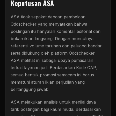
Keputusan ASA
ASA tidak sepakat dengan pembelaan
Oddschecker yang menyatakan bahwa
postingan itu hanyalah komentar editorial dan
bukan iklan langsung. Dengan munculnya
referensi volume taruhan dan peluang bandar,
serta didukung oleh platform Oddschecker,
ASA melihat ini sebagai upaya pemasaran
terkait layanan judi. Berdasarkan Kode CAP,
semua bentuk promosi semacam ini harus
mematuhi aturan iklan perjudian yang
bertanggung jawab.
ASA melakukan analisis untuk menilai daya
tarik postingan bagi kaum muda. Berdasarkan