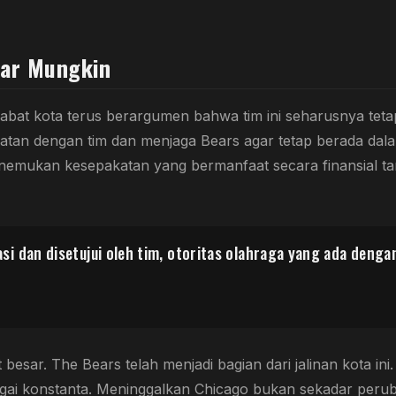
nar Mungkin
ejabat kota terus berargumen bahwa tim ini seharusnya tet
an dengan tim dan menjaga Bears agar tetap berada dalam
emukan kesepakatan yang bermanfaat secara finansial t
asi dan disetujui oleh tim, otoritas olahraga yang ada deng
t besar. The Bears telah menjadi bagian dari jalinan kota i
ai konstanta. Meninggalkan Chicago bukan sekadar perubaha