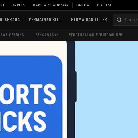
SI
BERITA
BERITA OLAHRAGA
DENDA
DIGITAL
 OLAHRAGA
PERMAINAN SLOT
PERMAINAN LOTERI
ASAR PREDIKSI
PENGAWASAN
PENGENDALIAN PERJUDIAN BERKELANJU