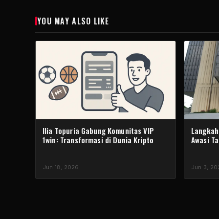
YOU MAY ALSO LIKE
Ilia Topuria Gabung Komunitas VIP
Langkah 
1win: Transformasi di Dunia Kripto
Awasi Ta
Jun 18, 2026
Jun 3, 20