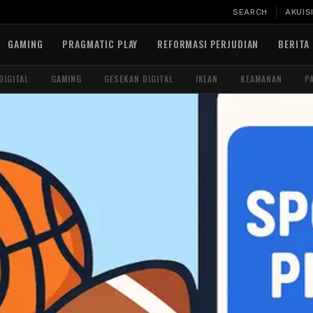
SEARCH
AKUISI
GAMING
PRAGMATIC PLAY
REFORMASI PERJUDIAN
BERITA
DIGITAL
GAMING
GESEKAN DIGITAL
IKLAN
KEAMANAN
P