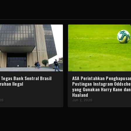
Tegas Bank Sentral Brasil
ASA Perintahkan Penghapusa
ruhan Ilegal
Postingan Instagram Oddsche
yang Gunakan Harry Kane dan 
Haaland
26
Jun 2, 2026