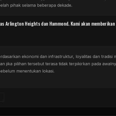
belah pihak selama beberapa dekade.
atas Arlington Heights dan Hammond. Kami akan memberikan
rdasarkan ekonomi dan infrastruktur, loyalitas dan tradisi
 jika pilihan tersebut terasa tidak terpikirkan pada awal
ebelum menentukan lokasi.
p