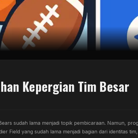
han Kepergian Tim Besar
Bears sudah lama menjadi topik pembicaraan. Namun, progr
ier Field yang sudah lama menjadi bagian dari identitas tim